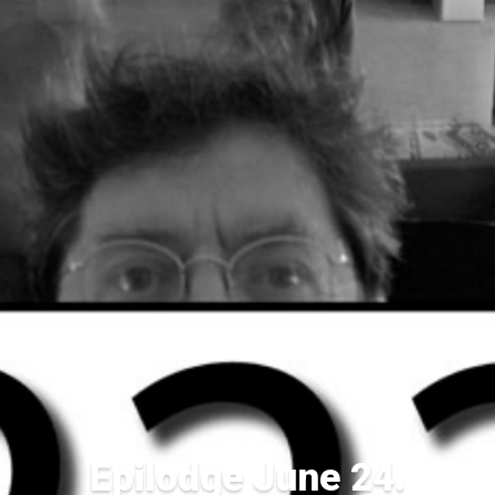
Epilodge June 24.